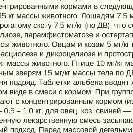
ентрированными кормами в следующи
 35 кг массы животного. Лошадям 7,5 мг
огатому скоту 7,5 мг/кг (по ДВ), что 
лиозе, парамфистоматозе и остертаги
ссы животного. Овцам и козам 5 мг/кг
 фасциолезе и дикроцелиозе и протос
5 кг массы животного. Птице 10 мг/кг м
ным зверям 15 мг/кг массы тела по ДВ,
дня подряд. Таблетки альбена вводя
м виде в смеси с кормом. При груп
ют с концентрированным кормом (из р
0,5 – 1,0 кг; для овец, коз, свиней — 
ченную лекарственную смесь засыпают
ный подход. Перед массовой дегельм