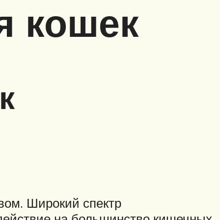
я кошек
к
вом. Широкий спектр
здействие на большинство кишечных