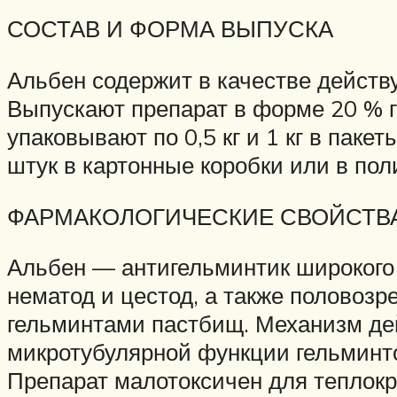
СОСТАВ И ФОРМА ВЫПУСКА
Альбен содержит в качестве дейст
Выпускают препарат в форме 20 % гр
упаковывают по 0,5 кг и 1 кг в пак
штук в картонные коробки или в по
ФАРМАКОЛОГИЧЕСКИЕ СВОЙСТВ
Альбен — антигельминтик широкого 
нематод и цестод, а также половоз
гельминтами пастбищ. Механизм дей
микротубулярной функции гельминто
Препарат малотоксичен для теплок