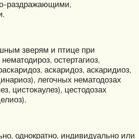
тно-раздражающими,
и.
ушным зверям и птице при
 нематодироз, остертагиоз,
раскаридоз, аскаридоз, аскаридиоз,
цинариоз), легочных нематодозах
ез, цистокаулез), цестодозах
елиоз).
но, однократно, индивидуально или