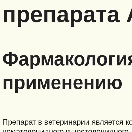
препарата 
Фармакология
применению
Препарат в ветеринарии является 
нематодоцидного и цестодоцидного 