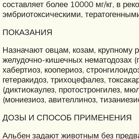
составляет более 10000 мг/кг, в р
эмбриотоксическими, тератогенным
ПОКАЗАНИЯ
Назначают овцам, козам, крупному 
желудочно-кишечных нематодозах (ге
хабертиоз, коопериоз, стронгилоидоз
гетеракидоз, трихоцефалез, токсака
(диктиокаулез, протостронгилез, мюл
(мониезиоз, авителлиноз, тизаниези
ДОЗЫ И СПОСОБ ПРИМЕНЕНИЯ
Альбен задают животным без предва