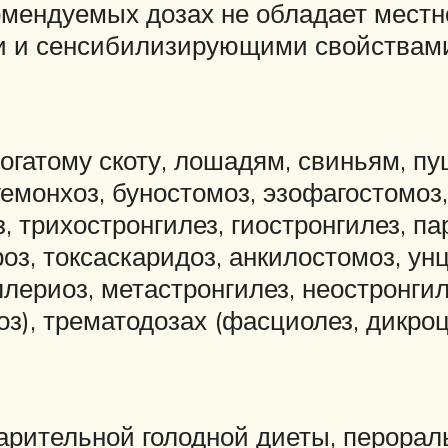
екомендуемых дозах не обладает мес
и и сенсибилизирующими свойствам
рогатому скоту, лошадям, свиньям, п
монхоз, буностомоз, эзофагостомоз,
, трихостронгилез, гиостронгилез, па
роз, токсаскаридоз, анкилостомоз, ун
лериоз, метастронгилез, неостронгил
оз), трематодозах (фасциолез, дикроц
рительной голодной диеты, перораль