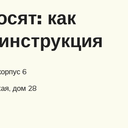
сят: как
 инструкция
корпус 6
кая, дом 28