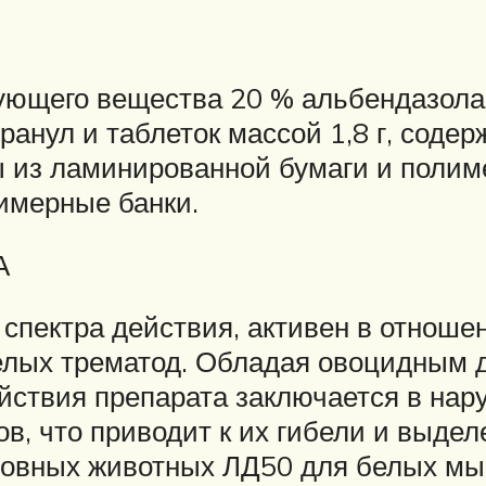
вующего вещества 20 % альбендазола
анул и таблеток массой 1,8 г, соде
еты из ламинированной бумаги и полим
лимерные банки.
А
спектра действия, активен в отнош
релых трематод. Обладая овоцидным 
ствия препарата заключается в нар
в, что приводит к их гибели и выдел
ровных животных ЛД50 для белых м