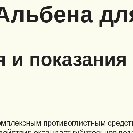
Альбена дл
 и показания 
комплексным противоглистным средст
действия оказывает губительное во