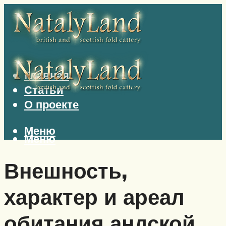
Главная
Статьи
О проекте
Меню
Меню
Внешность,
характер и ареал
обитания андской