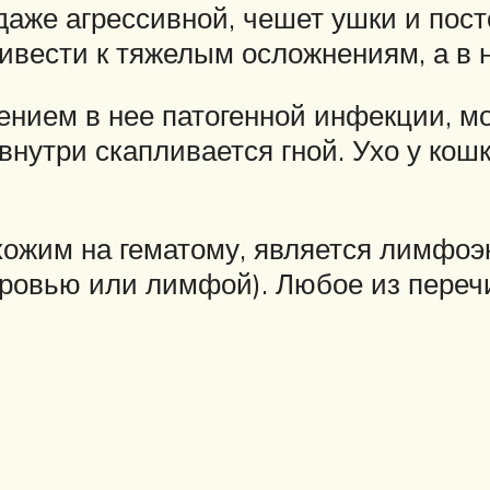
даже агрессивной, чешет ушки и пос
ивести к тяжелым осложнениям, а в н
нием в нее патогенной инфекции, мо
внутри скапливается гной. Ухо у кошк
ожим на гематому, является лимфоэк
кровью или лимфой). Любое из пере