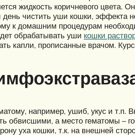
ется жидкость коричневого цвета. О
 день чистить уши кошки, эффекта не
ому к домашним процедурам необход
удет обрабатывать уши
кошки раство
ть капли, прописанные врачом. Курс 
лимфоэкстраваз
атому, например, ушиб, укус и т.п. В
еть обвисшими, а место гематомы – г
ону уха кошки, т.к. на внешней сто