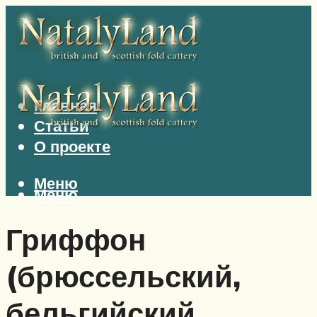
Главная
Статьи
О проекте
Меню
Меню
Гриффон
(брюссельский,
бельгийский,