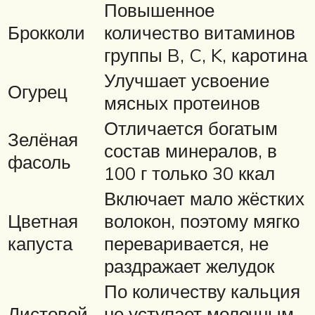
Повышенное
Брокколи
количество витаминов
группы B, C, K, каротина
Улучшает усвоение
Огурец
мясных протеинов
Отличается богатым
Зелёная
состав минералов, в
фасоль
100 г только 30 ккал
Включает мало жёстких
Цветная
волокон, поэтому мягко
капуста
переваривается, не
раздражает желудок
По количеству кальция
Листовой
не уступает молочным