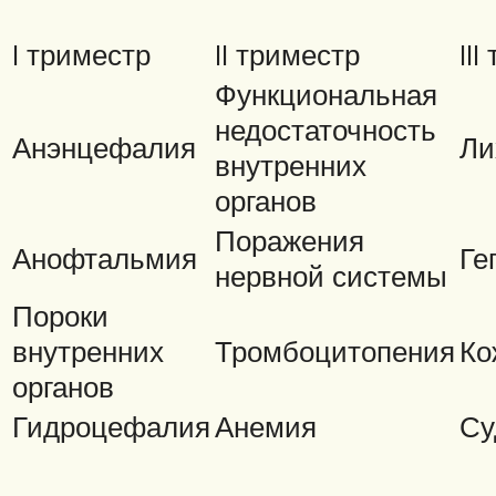
I триместр
II триместр
II
Функциональная
недостаточность
Анэнцефалия
Ли
внутренних
органов
Поражения
Анофтальмия
Ге
нервной системы
Пороки
внутренних
Тромбоцитопения
Ко
органов
Гидроцефалия
Анемия
Су