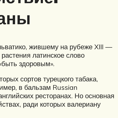
ианы
ьватико, жившему на рубеже XIII —
 растения латинское слово
т «быть здоровым».
орых сортов турецкого табака,
ример, в бальзам Russian
английских ресторанах. Но основная
йствах, ради которых валериану