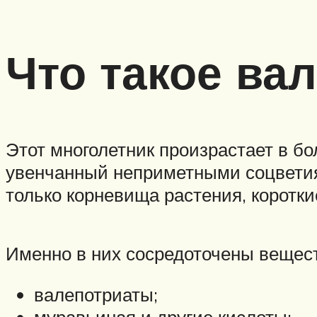
Что такое ва
Этот многолетник произрастает в бо
увенчанный неприметными соцветия
только корневища растения, коротки
Именно в них сосредоточены вещест
валепотриаты;
муравьиная и другие кислоты;