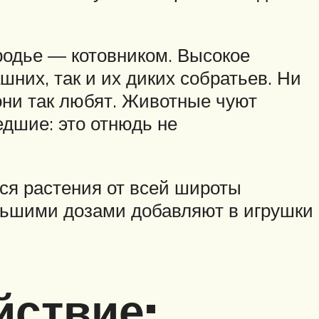
одье — котовником. Высокое
них, так и их диких собратьев. Ни
 они так любят. Животные чуют
едшие: это отнюдь не
лся растения от всей широты
ольшими дозами добавляют в игрушки
йствие: