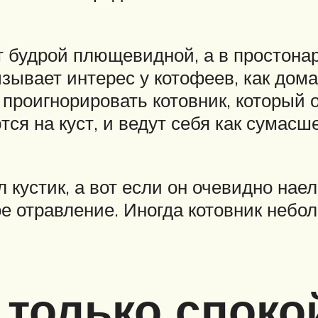
будрой плющевидной, а в простонар
ывает интерес у котофеев, как домаш
ии проигнорировать котовник, который
ся на куст, и ведут себя как сумасш
л кустик, а вот если он очевидно нае
е отравление. Иногда котовник неб
 только споко