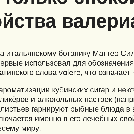
ойства валер
 итальянскому ботанику Маттео Сил
впервые использовал для обозначения
латинского слова valere, что означае
роматизации кубинских сигар и некот
 ликёров и алкогольных настоек (нап
х листьев гарнируют рыбные блюда в 
лючается именно в его лечебных сво
всему миру.