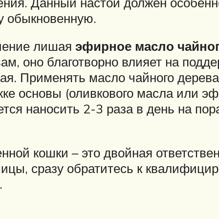
ения. Данный настой должен особенн
у обыкновенную.
ечение лишая
эфирное масло чайног
м, оно благотворно влияет на подд
ая. Применять масло чайного дерева
жке основы (оливкового масла или эф
ся наносить 2-3 раза в день на пор
нной кошки – это двойная ответствен
цы, сразу обратитесь к квалифицир
.