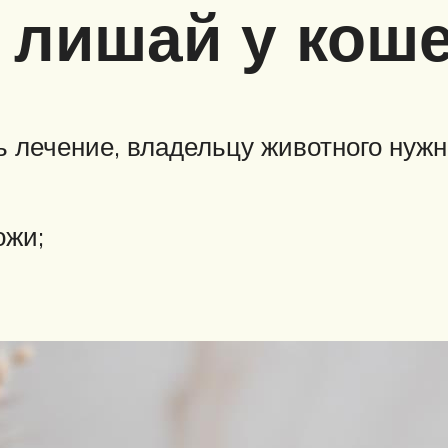
 лишай у кош
ь лечение, владельцу животного нуж
ожи;