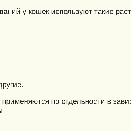
аний у кошек используют такие расте
ругие.
применяются по отдельности в завис
ы.