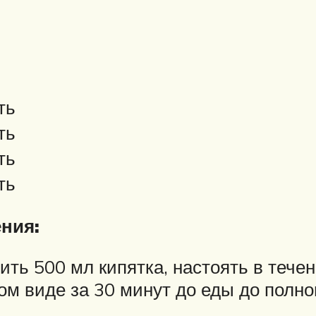
ть
ть
ть
ть
ния:
ить 500 мл кипятка, настоять в тече
лом виде за 30 минут до еды до полн