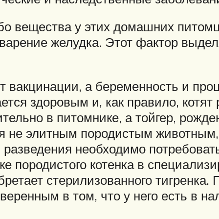
бо вещества у этих домашних питомц
сварение желудка. Этот фактор выдел
 вакцинации, а беременность и проц
тся здоровым и, как правило, котят
ительно в питомнике, а тойгер, рожд
ся не элитным породистым животны
я разведения необходимо потребовать
ке породистого котенка в специали
бретает стерилизованного тигренка. П
веренным в том, что у него есть в н