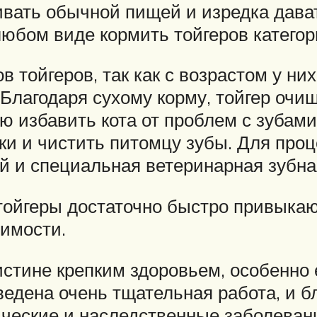
вать обычной пищей и изредка дават
любом виде кормить тойгеров катего
 тойгеров, так как с возрастом у них
Благодаря сухому корму, тойгер очищ
ью избавить кота от проблем с зубам
и и чистить питомцу зубы. Для проц
й и специальная ветеринарная зубна
тойгеры достаточно быстро привыкают
димости.
стине крепким здоровьем, особенно е
едена очень тщательная работа, и бл
ические и наследственные заболеван