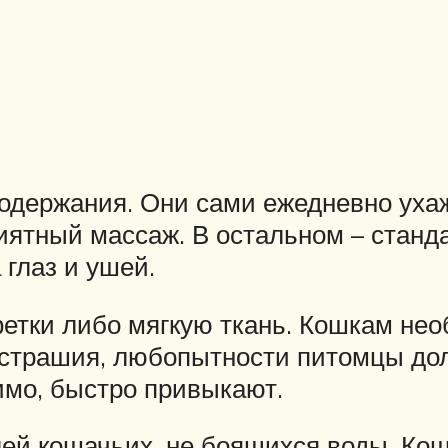
содержания. Они сами ежедневно уха
ятный массаж. В остальном – станда
 глаз и ушей.
етки либо мягкую ткань. Кошкам нео
бесстрашия, любопытности питомцы до
имо, быстро привыкают.
лей кошачьих, не боящихся воды. Ко