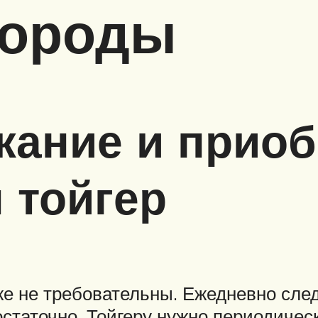
породы
жание и прио
 тойгер
е не требовательны. Ежедневно след
остаточно. Тойгеру нужно периодиче