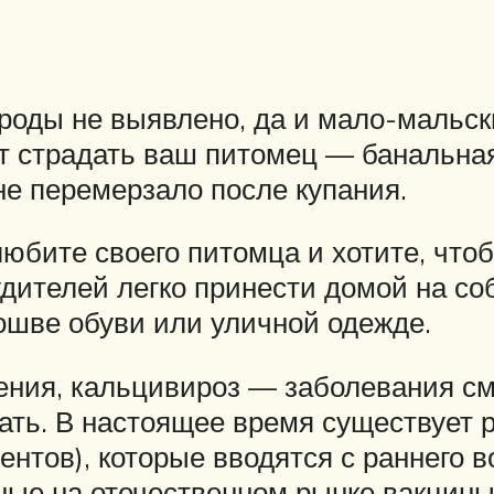
ороды не выявлено, да и мало-мальс
ет страдать ваш питомец — банальная
не перемерзало после купания.
юбите своего питомца и хотите, чтоб
будителей легко принести домой на с
дошве обуви или уличной одежде.
ения, кальцивироз — заболевания см
ть. В настоящее время существует р
ентов), которые вводятся с раннего 
ные на отечественном рынке вакцины: 