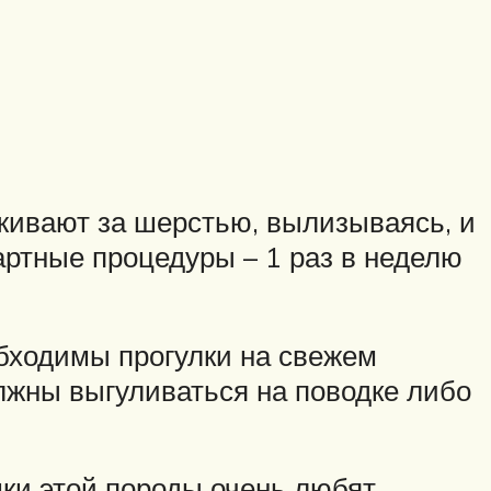
живают за шерстью, вылизываясь, и
ртные процедуры – 1 раз в неделю
бходимы прогулки на свежем
лжны выгуливаться на поводке либо
шки этой породы очень любят