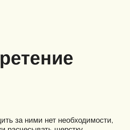
бретение
ить за ними нет необходимости,
ски расчесывать шерстку