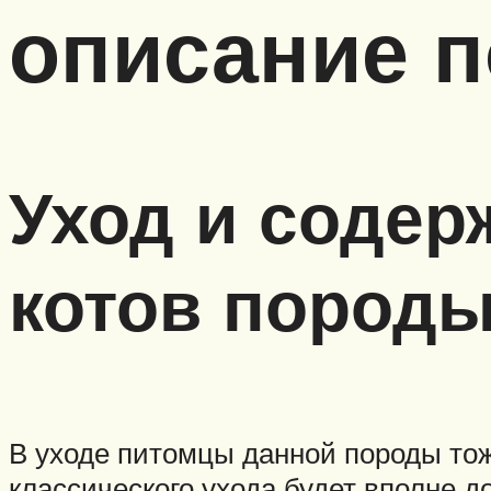
описание 
Уход и содер
котов породы
В уходе питомцы данной породы тож
классического ухода будет вполне д