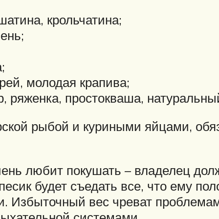
шатина, крольчатина;
ень;
;
ерей, молодая крапива;
, ряженка, простокваша, натуральный
рской рыбой и куриными яйцами, обя
ень любит покушать – владелец долж
песик будет съедать все, что ему пол
. Избыточный вес чреват проблемам
дыхательной системами.