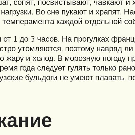
ат, сопят, посвистывают, чавкают и
агрузки. Во сне пукают и храпят. Нас
и темперамента каждой отдельной соб
 от 1 до 3 часов. На прогулках фран
стро утомляются, поэтому навряд ли
ю жару и холод. В морозную погоду п
ремя года следует гулять только ран
зские бульдоги не умеют плавать, п
жание