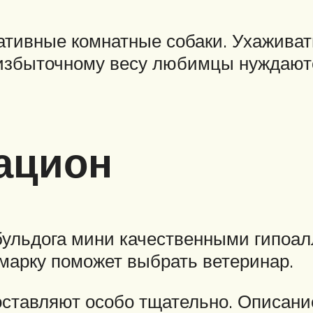
тивные комнатные собаки. Ухаживать
 избыточному весу любимцы нуждают
ацион
бульдога мини качественными гипоа
марку поможет выбрать ветеринар.
оставляют особо тщательно. Описани