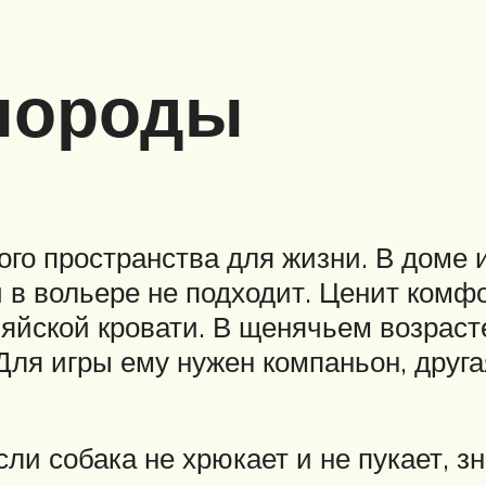
породы
го пространства для жизни. В доме и
и в вольере не подходит. Ценит комф
зяйской кровати. В щенячьем возраст
ля игры ему нужен компаньон, друга
сли собака не хрюкает и не пукает, з