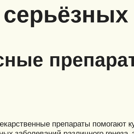
 серьёзных
сные препара
екарственные препараты помогают к
ых заболеваний различного генеза, э