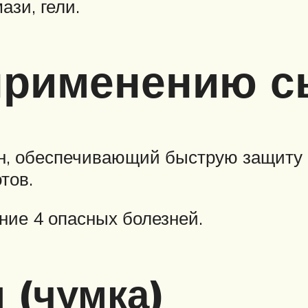
зи, гели.
 применению с
н, обеспечивающий быструю защиту 
тов.
ние 4 опасных болезней.
 (чумка)