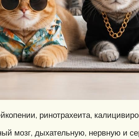
йкопении, ринотрахеита, калицивиро
ый мозг, дыхательную, нервную и с