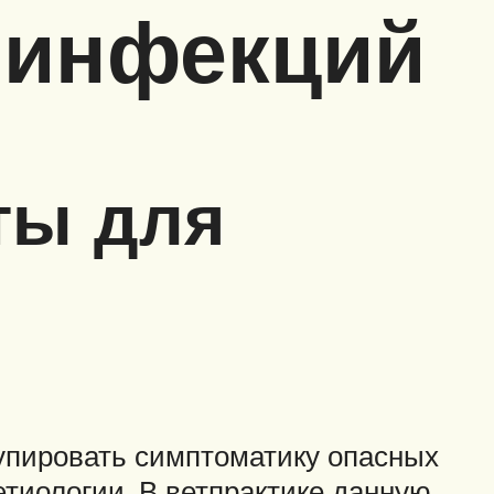
 инфекций
ты для
упировать симптоматику опасных
тиологии. В ветпрактике данную