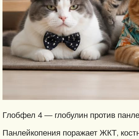
Глобфел 4 — глобулин против панле
Панлейкопения поражает ЖКТ, костн