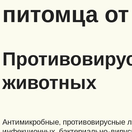
питомца от
Противовиру
животных
Антимикробные, противовирусные л
инфекционных, бактериально-вирусн