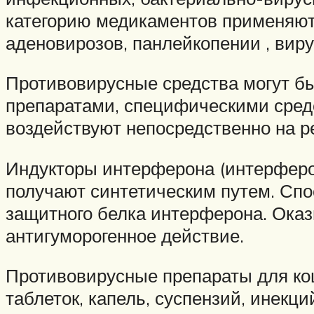
категорию медикаментов применяют 
аденовирозов, панлейкопении , виру
Противовирусные средства могут б
препаратами, специфическими сред
воздействуют непосредственно на р
Индукторы интерферона (интерферо
получают синтетическим путем. Сп
защитного белка интерферона. Ока
антигуморогенное действие.
Противовирусные препараты для кош
таблеток, капель, суспензий, инек