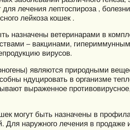
для лечения лептоспироза , болезни
сного лейкоза кошек .
ыть назначены ветеринарами в компл
ствами – вакцинами, гипериммунным
епродукцию вирусов.
ногены) являются природными веще
особны ндуцировать в организме теп
зывают выраженное противовирусное
ек могут быть назначены в профила
ций. Для наружного лечения в продаж