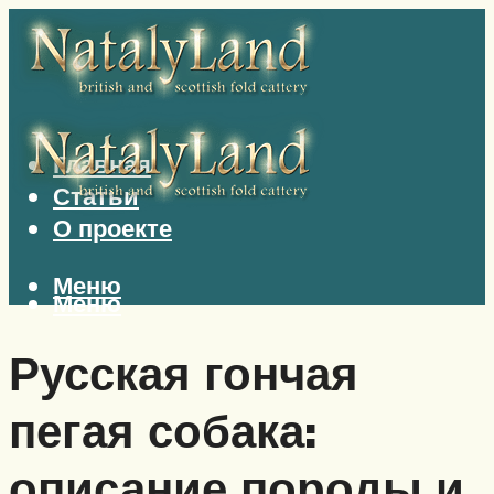
Главная
Статьи
О проекте
Меню
Меню
Русская гончая
пегая собака:
описание породы и