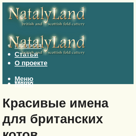
Главная
Статьи
О проекте
Меню
Меню
Красивые имена
для британских
котов