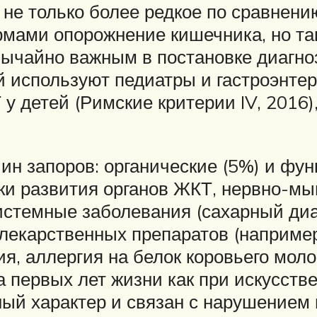
 не только более редкое по сравнен
мами опорожнение кишечника, но та
вычайно важным в постановке диагноз
используют педиатры и гастроэнтеро
 детей (Римские критерии IV, 2016
н запоров: органические (5%) и фун
ки развития органов ЖКТ, нервно-м
системные заболевания (сахарный ди
 лекарственных препаратов (например
ия, аллергия на белок коровьего моло
 первых лет жизни как при искусстве
ый характер и связан с нарушением 