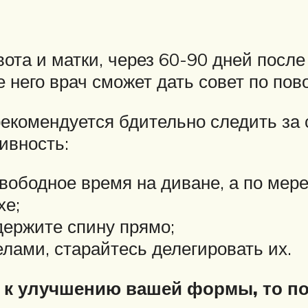
ота и матки, через 60-90 дней посл
е него врач сможет дать совет по п
омендуется бдительно следить за с
ивность:
вободное время на диване, а по мере
хе;
держите спину прямо;
лами, старайтесь делегировать их.
ь к улучшению вашей формы, то 