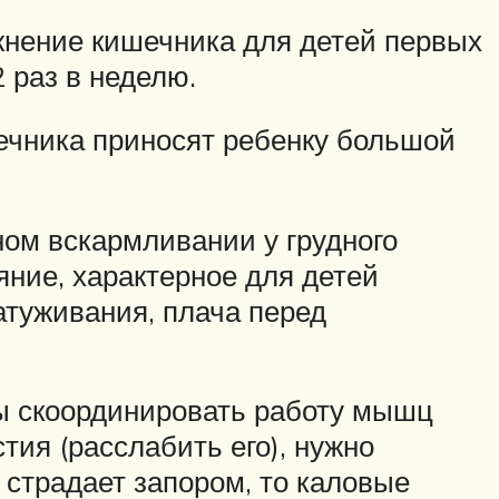
жнение кишечника для детей первых
2 раз в неделю.
ечника приносят ребенку большой
ном вскармливании у грудного
яние, характерное для детей
атуживания, плача перед
ы скоординировать работу мышц
тия (расслабить его), нужно
к страдает запором, то каловые