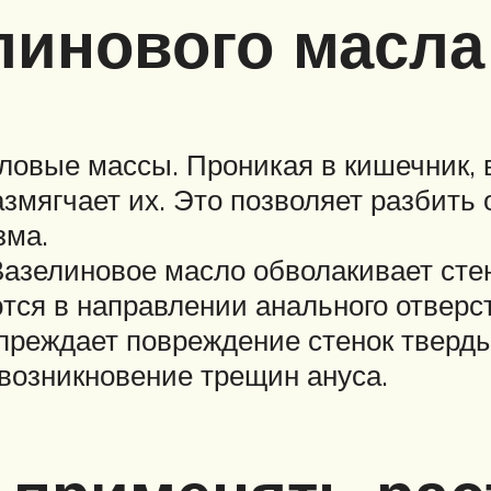
линового масла
ловые массы. Проникая в кишечник,
змягчает их. Это позволяет разбить 
зма.
азелиновое масло обволакивает стен
ся в направлении анального отверс
преждает повреждение стенок тверд
возникновение трещин ануса.