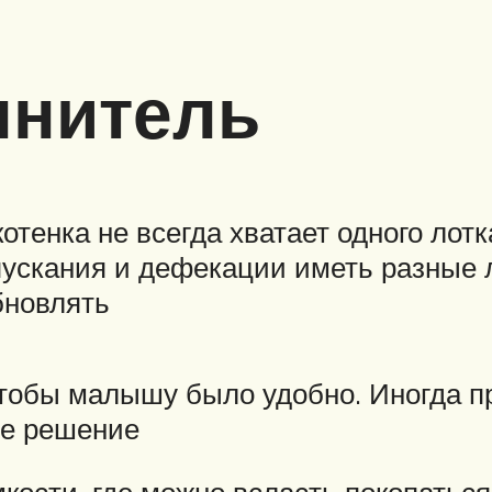
лнитель
котенка не всегда хватает одного ло
ускания и дефекации иметь разные л
бновлять
чтобы малышу было удобно. Иногда п
ое решение
кости, где можно всласть покопаться