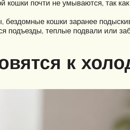
й кошки почти не умываются, так ка
, бездомные кошки заранее подыски
ся подъезды, теплые подвали или з
товятся к хол