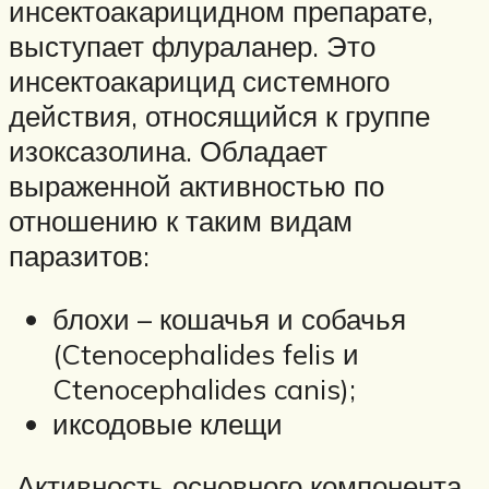
инсектоакарицидном препарате,
выступает флураланер. Это
инсектоакарицид системного
действия, относящийся к группе
изоксазолина. Обладает
выраженной активностью по
отношению к таким видам
паразитов:
блохи – кошачья и собачья
(Ctenocephalides felis и
Ctenocephalides canis);
иксодовые клещи
Активность основного компонента