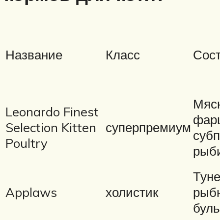
Название
Класс
Сос
Мяс
Leonardo Finest
фар
Selection Kitten
суперпремиум
субп
Poultry
рыб
Туне
Applaws
холистик
рыб
бул