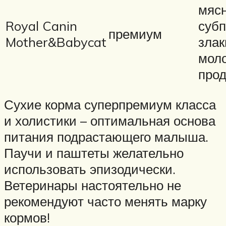
мяс
Royal Canin
субп
премиум
Mother&Babycat
злак
мол
про
Сухие корма суперпремиум класса
и холистики – оптимальная основа
питания подрастающего малыша.
Паучи и паштеты желательно
использовать эпизодически.
Ветеринары настоятельно не
рекомендуют часто менять марку
кормов!