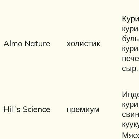
Кури
кур
буль
Almo Nature
холистик
кури
пече
сыр.
Инде
кури
Hill’s Science
премиум
свин
куук
Мяс