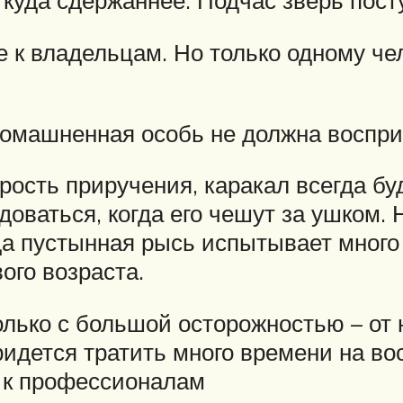
куда сдержаннее. Подчас зверь посту
 к владельцам. Но только одному че
домашненная особь не должна воспри
рость приручения, каракал всегда буд
доваться, когда его чешут за ушком. 
да пустынная рысь испытывает много
ого возраста.
лько с большой осторожностью – от 
идется тратить много времени на во
 к профессионалам