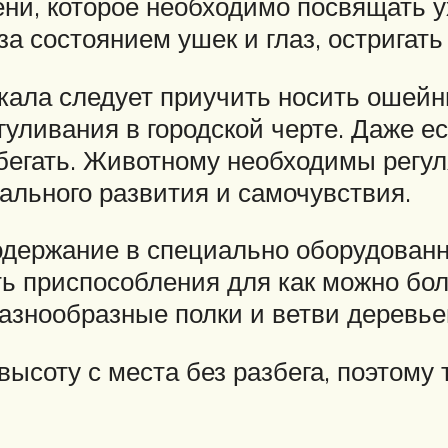
ени, которое необходимо посвящать 
а состоянием ушек и глаз, остригать
кала следует приучить носить ошейни
ливания в городской черте. Даже ес
бегать. Животному необходимы регул
льного развития и самочувствия.
содержание в специально оборудован
ть приспособления для как можно бо
разнообразные полки и ветви деревье
высоту с места без разбега, поэтом