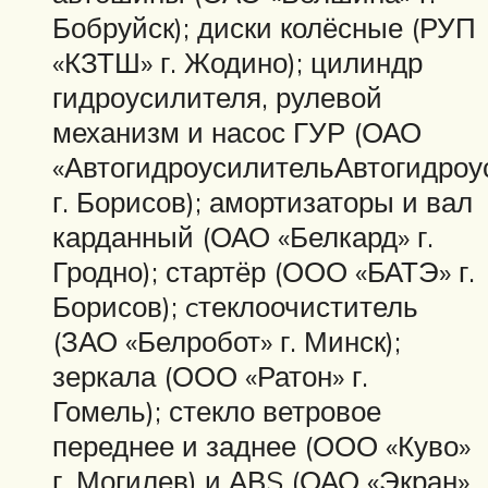
Бобруйск); диски колёсные (РУП
«КЗТШ» г. Жодино); цилиндр
гидроусилителя, рулевой
механизм и насос ГУР (ОАО
«АвтогидроусилительАвтогидроу
г. Борисов); амортизаторы и вал
карданный (ОАО «Белкард» г.
Гродно); стартёр (ООО «БАТЭ» г.
Борисов); cтеклоочиститель
(ЗАО «Белробот» г. Минск);
зеркала (ООО «Ратон» г.
Гомель); стекло ветровое
переднее и заднее (ООО «Куво»
г. Могилев) и АВS (ОАО «Экран»