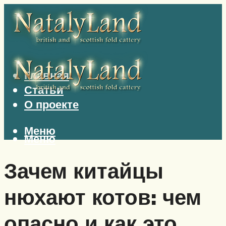
Главная
Статьи
О проекте
Меню
Меню
Зачем китайцы
нюхают котов: чем
опасно и как это