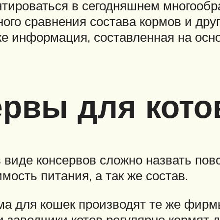
тироваться в сегодняшнем многообр
ного сравнения состава кормов и дру
же информация, составленная на осн
рвы для кото
в виде консервов сложно назвать пов
мость питания, а так же состав.
ма для кошек производят те же фирмы
и заводчики котов регулярно кормят