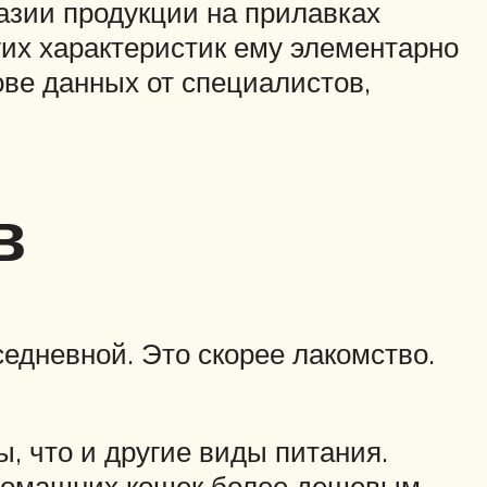
азии продукции на прилавках
гих характеристик ему элементарно
ове данных от специалистов,
в
седневной. Это скорее лакомство.
, что и другие виды питания.
 домашних кошек более дешевым