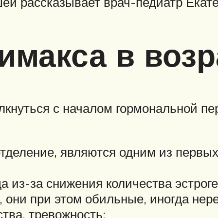
ей рассказывает врач-педиатр Екате
макса в возра
кнуться с началом гормональной пере
отделение, являются одним из первы
 из-за снижения количества эстроге
 они при этом обильные, иногда нер
тва, тревожность;