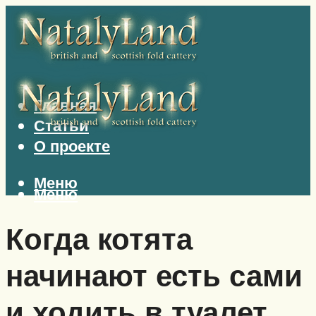
Главная
Статьи
О проекте
Меню
Меню
Когда котята
начинают есть сами
и ходить в туалет