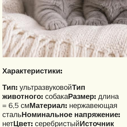
Характеристики:
Тип:
ультразвуковой
Тип
животного:
собака
Размер:
длина
= 6,5 см
Материал:
нержавеющая
сталь
Номинальное напряжение:
нет
Цвет:
серебристый
Источник