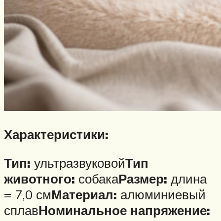
Характеристики:
Тип:
ультразвуковой
Тип
животного:
собака
Размер:
длина
= 7,0 см
Материал:
алюминиевый
сплав
Номинальное напряжение: