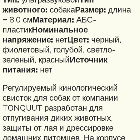
животного:
собака
Размер:
длина
= 8,0 см
Материал:
АБС-
пластик
Номинальное
напряжение:
нет
Цвет:
черный,
фиолетовый, голубой, светло-
зеленый, красный
Источник
питания:
нет
Регулируемый кинологический
свисток для собак от компании
TONQUUТ разработан для
отпугивания диких животных,
защиты от лая и дрессировке
домашних питомцев. На корпусе