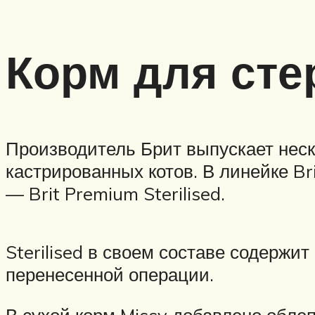
Корм для ст
Производитель Брит выпускает неск
кастрированных котов. В линейке Br
— Brit Premium Sterilised.
Sterilised в своем составе содержи
перенесенной операции.
В сухой корм Missy добавлено обле