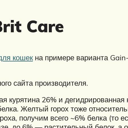
rit Care
 для кошек
на примере варианта Gain-
ого сайта производителя.
ая курятина 26% и дегидрированная 
лка. Желтый горох тоже относительн
ороха, получим всего ~6% белка (то е
изе, до 6% — растительный белок, а 