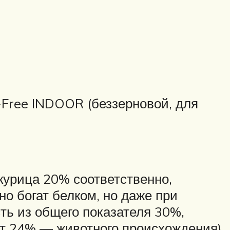
Free INDOOR (беззерновой, для
курица 20% соответственно,
о богат белком, но даже при
сть из общего показателя 30%,
от 24% — животного происхождения).