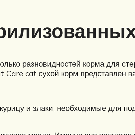
ерилизованных
олько разновидностей корма для ст
it Care cat сухой корм представлен в
т курицу и злаки, необходимые для п
пиховое масло. Именно оно является