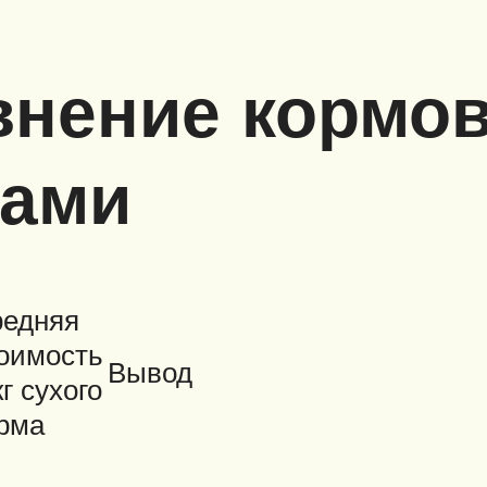
внение кормо
ками
едняя
оимость
Вывод
кг сухого
рма