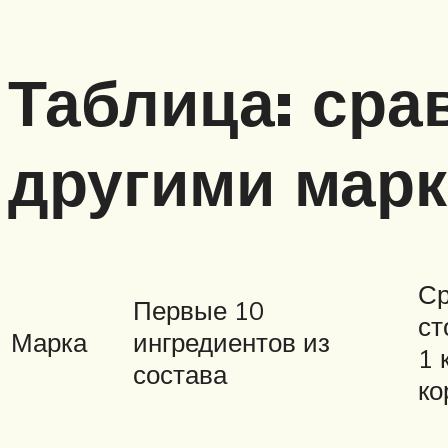
Таблица: сра
другими мар
Ср
Первые 10
ст
Марка
ингредиентов из
1 
состава
ко