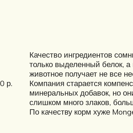
Качество ингредиентов сомн
только выделенный белок, а 
животное получает не все н
0 р.
Компания старается компен
минеральных добавок, но он
слишком много злаков, боль
По качеству корм хуже Monge