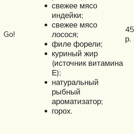
свежее мясо
индейки;
свежее мясо
45
Go!
лосося;
р.
филе форели;
куриный жир
(источник витамина
Е);
натуральный
рыбный
ароматизатор;
горох.