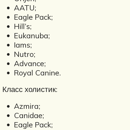
AATU;
Eagle Pack;
Hill’s;
Eukanuba;
Iams;
Nutro;
Advance;
Royal Canine.
Класс холистик:
Azmira;
Canidae;
Eagle Pack;