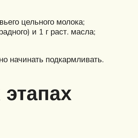
овьего цельного молока;
адного) и 1 г раст. масла;
но начинать подкармливать.
 этапах