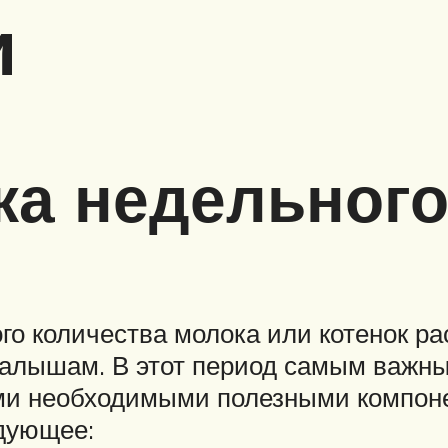
и
ка недельного
го количества молока или котенок рас
малышам. В этот период самым важны
еми необходимыми полезными компон
едующее: