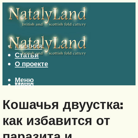
Главная
Статьи
О проекте
Меню
Меню
Кошачья двуустка:
как избавится от
паразита и