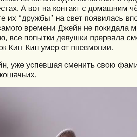
естах. А вот на контакт с домашним
ате их “дружбы” на свет появилась в
 самого времени Джейн не покидала
ю, все попытки девушки прервала сме
ок Кин-Кин умер от пневмонии.
йн, уже успевшая сменить свою фам
кошачьих.