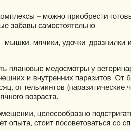
омплексы – можно приобрести готов
ные забавы самостоятельно
– мышки, мячики, удочки-дразнилки 
ь плановые медосмотры у ветеринар
внешних и внутренних паразитов. От 
яц, от гельминтов (паразитические ч
ячного возраста.
омещении, целесообразно подстригат
нет опыта, стоит посоветоваться со 