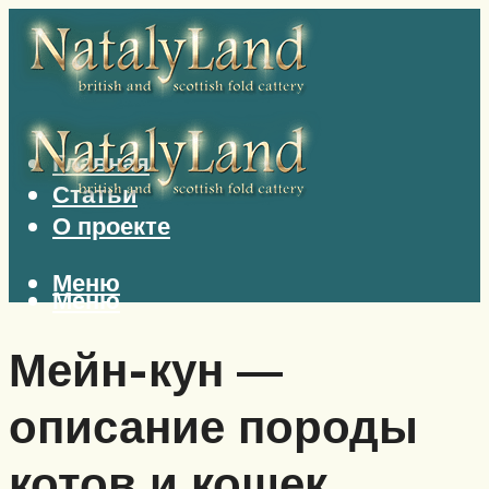
Главная
Статьи
О проекте
Меню
Меню
Мейн-кун —
описание породы
котов и кошек