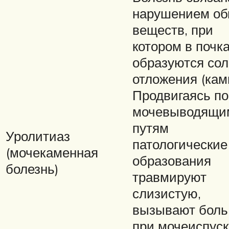
нарушением об
веществ, при
котором в почк
образуются со
отложения (кам
Продвигаясь по
мочевыводящи
путям
Уролитиаз
патологические
(мочекаменная
образования
болезнь)
травмируют
слизистую,
вызывают боль,
при мочеиспуск