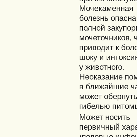
Мочекаменная
болезнь опасна
полной закупор
мочеточников, 
приводит к бол
шоку и интокси
у животного.
Неоказание по
в ближайшие ч
может обернут
гибелью питомц
Может носить
первичный хар
(половые инфе