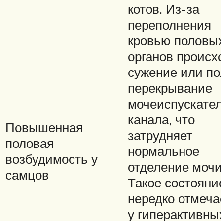
котов. Из-за
переполнения
кровью половы
органов происх
сужение или по
перекрывание
мочеиспускател
канала, что
Повышенная
затрудняет
половая
нормальное
возбудимость у
отделение мочи
самцов
Такое состояни
нередко отмеча
у гиперактивны