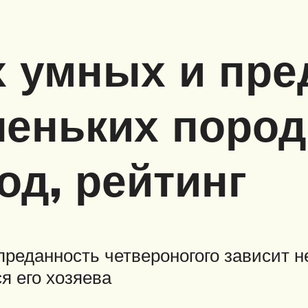
 умных и пре
леньких пород
од, рейтинг
преданность четвероногого зависит не
ся его хозяева