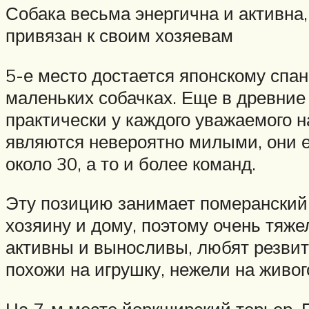
Собака весьма энергична и активна,
привязан к своим хозяевам
5-е место достается японскому спан
маленьких собачках. Еще в древние
практически у каждого уважаемого н
являются невероятно милыми, они е
около 30, а то и более команд.
Эту позицию занимает померански
хозяину и дому, поэтому очень тяже
активны и выносливы, любят резвить
похожи на игрушку, нежели на живо
На 7-м месте йоркширский терьер. 