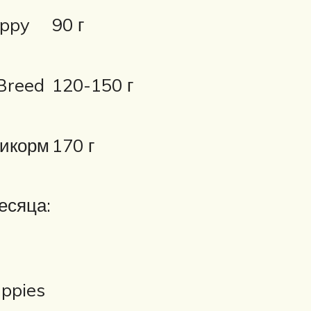
uppy
90 г
 Breed
120-150 г
рикорм
170 г
есяца:
oq Welpen Puppies