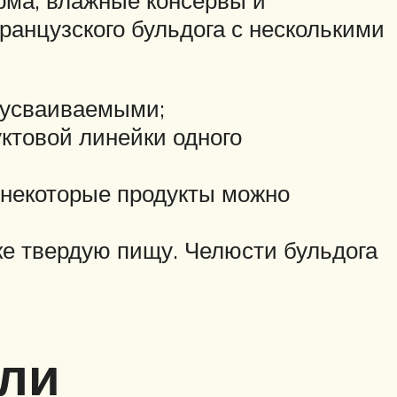
рма, влажные консервы и
ранцузского бульдога с несколькими
оусваиваемыми;
ктовой линейки одного
 некоторые продукты можно
е твердую пищу. Челюсти бульдога
ели