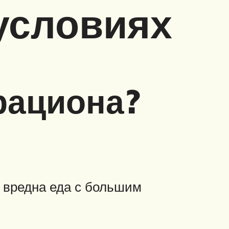
условиях
рациона?
нь вредна еда с большим