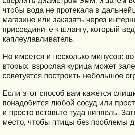
сверлить диаметром 9мм, и затем в
чтобы вода не протекала в дальне
магазине или заказать через интерне
присоедините к шлангу, который ве
каплеулавливатель.
Но имеется и несколько минусов: во
вторых, взрослая курица может зал
советуется построить небольшое ог
Если этот способ вам кажется слиш
понадобится любой сосуд или прост
и просто вставьте туда ниппель. За
место, чтобы птицы без проблемы до