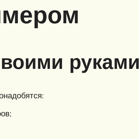
ймером
своими рукам
онадобятся:
ов;