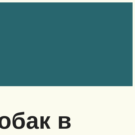
обак в