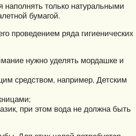
ся наполнять только натуральными
летной бумагой.
его проведением ряда гигиенических
нимание нужно уделять мордашке и
им средством, например, Детским
жницами;
азик, при этом вода не должна быть
убы. Для этих целей потребуется