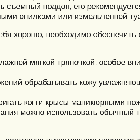
ть съемный поддон, его рекомендует
ными опилками или измельченной туа
ебя хорошо, необходимо обеспечить 
влажной мягкой тряпочкой, особое в
жений обрабатывать кожу увлажняющ
тригать когти крысы маникюрными но
упания можно использовать обычный т
ь постоянно отрастающие передние з