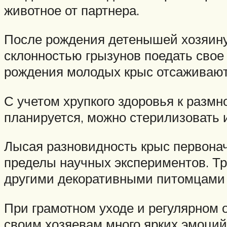
животное от партнера.
После рождения детенышей хозяину 
склонностью грызунов поедать свое
рождения молодых крыс отсаживают
С учетом хрупкого здоровья к разм
планируется, можно стерилизовать и
Лысая разновидность крыс первона
пределы научных экспериментов. Т
другими декоративными питомцами –
При грамотном уходе и регулярном
своим хозяевам много ярких эмоций