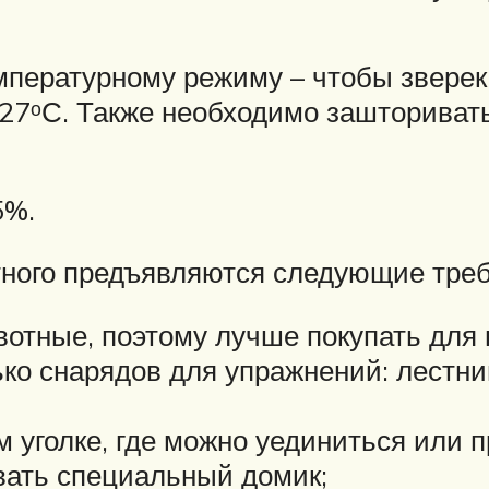
пературному режиму – чтобы зверек 
7ᵒС. Также необходимо зашторивать
5%.
тного предъявляются следующие тре
тные, поэтому лучше покупать для н
ко снарядов для упражнений: лестниц
уголке, где можно уединиться или п
вать специальный домик;