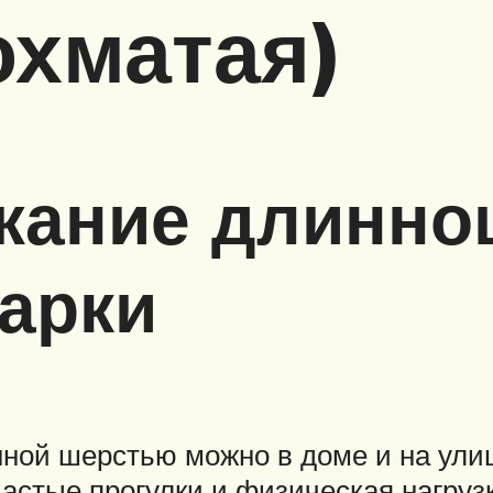
охматая)
ржание длинно
арки
ной шерстью можно в доме и на улиц
астые прогулки и физическая нагруз