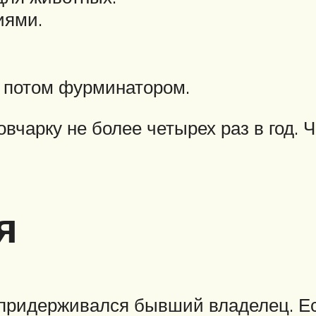
иями.
а потом фурминатором.
чарку не более четырех раз в год.
я
 придерживался бывший владелец. Ес