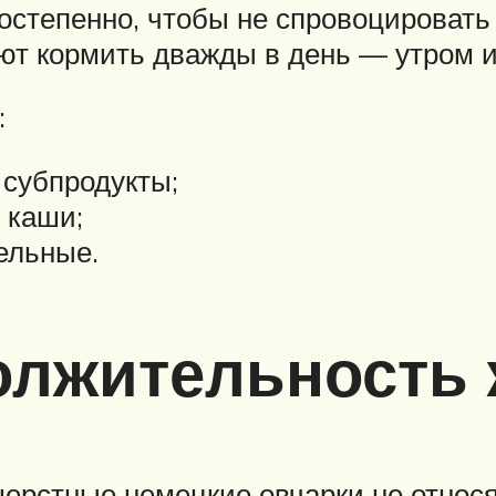
постепенно, чтобы не спровоцировать
ют кормить дважды в день — утром и
:
, субпродукты;
 каши;
ельные.
олжительность
ерстные немецкие овчарки не относя