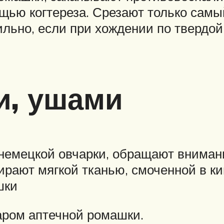
щью когтереза. Срезают только самы
льно, если при хождении по твердой 
и, ушами
емецкой овчарки, обращают внимание
ирают мягкой тканью, смоченной в к
шки
ром аптечной ромашки.