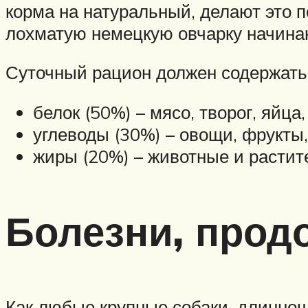
корма на натуральный, делают это 
лохматую немецкую овчарку начина
Суточный рацион должен содержать
белок (50%) – мясо, творог, яйца
углеводы (30%) – овощи, фрукты,
жиры (20%) – животные и растит
Болезни, прод
Как любые крупные собаки, длиннош