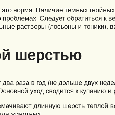
, это норма. Наличие темных гнойн
 проблемах. Следует обратиться к в
ные растворы (лосьоны и тоники), ва
ой шерстью
ва раза в год (не дольше двух неде
 Основной уход сводится к купанию и
змачивают длинную шерсть теплой в
ля животных.