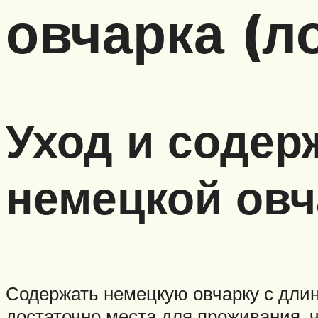
овчарка (л
Уход и соде
немецкой овч
Содержать немецкую овчарку с длин
достаточно места для проживания, ч