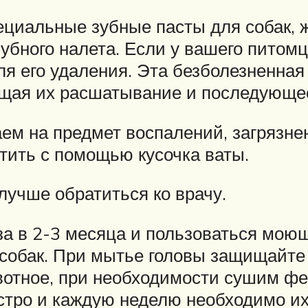
ециальные зубные пасты для собак, 
зубного налета. Если у вашего питом
ля его удаления. Эта безболезненна
ащая их расшатывание и последующе
ем на предмет воспалений, загрязне
тить с помощью кусочка ваты.
учше обратиться ко врачу.
за в 2-3 месяца и пользоваться мою
обак. При мытье головы защищайте у
вотное, при необходимости сушим ф
быстро и каждую неделю необходимо и