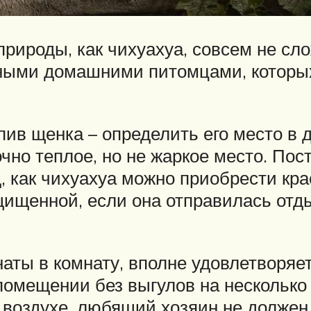
рироды, как чихуахуа, совсем не сл
ными домашними питомцами, которых
пив щенка – определить его место в 
очно теплое, но не жаркое место. По
д, как чихуахуа можно приобрести кр
ищенной, если она отправилась отды
наты в комнату, вполне удовлетворяе
 помещении без выгулов на несколько 
 воздухе, любящий хозяин не долже