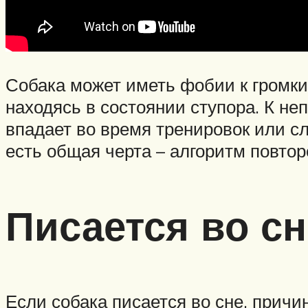
Собака может иметь фобии к громки
находясь в состоянии ступора. К н
впадает во время тренировок или с
есть общая черта – алгоритм повто
Писается во сн
Если собака писается во сне, причин