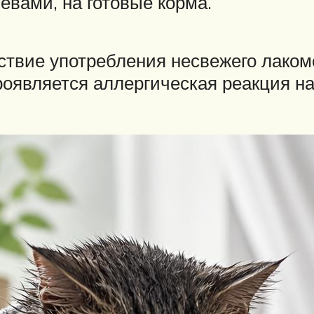
евами, на готовые корма.
ствие употребления несвежего лакомс
роявляется аллергическая реакция н