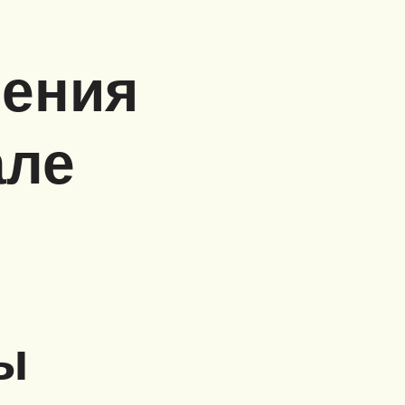
ения
але
ы