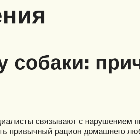
ения
у собаки: пр
циалисты связывают с нарушением пи
нять привычный рацион домашнего лю