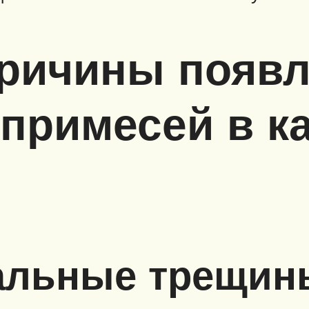
ричины появл
примесей в к
нальные трещин