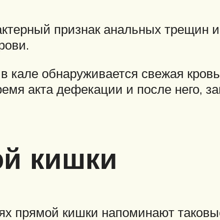
актерный признак анальных трещин и
рови.
 кале обнаруживается свежая кровь 
емя акта дефекации и после него, з
ой кишки
ях прямой кишки напоминают таковые