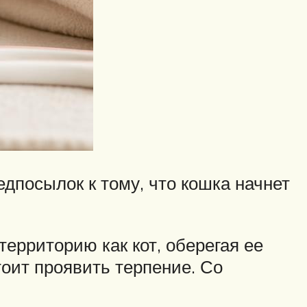
посылок к тому, что кошка начнет
ерриторию как кот, оберегая ее
тоит проявить терпение. Со