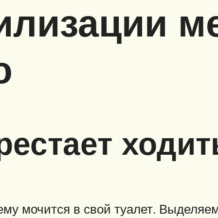
илизации м
ю
рестает ходит
нему мочится в свой туалет. Выделяе