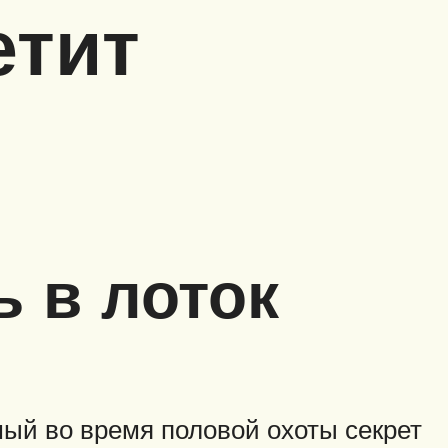
етит
ь в лоток
мый во время половой охоты секрет