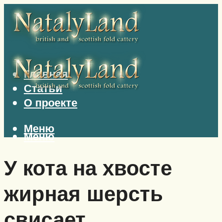
Главная
Статьи
О проекте
Меню
Меню
У кота на хвосте
жирная шерсть
свисает