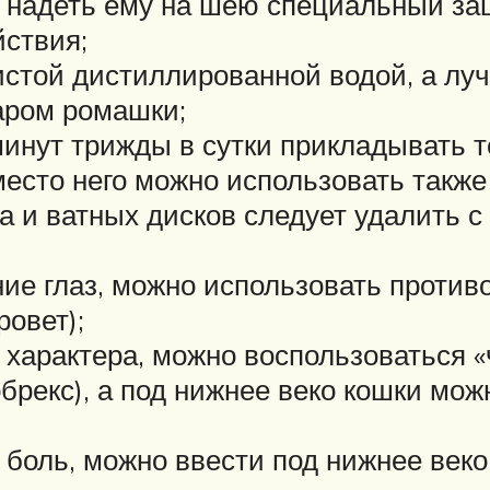
т надеть ему на шею специальный за
ствия;
истой дистиллированной водой, а лу
аром ромашки;
минут трижды в сутки прикладывать т
есто него можно использовать такж
и ватных дисков следует удалить с 
ние глаз, можно использовать проти
овет);
о характера, можно воспользоваться 
брекс), а под нижнее веко кошки мож
 боль, можно ввести под нижнее веко