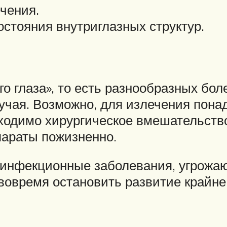
чения.
остояния внутриглазных структур.
о глаза», то есть разнообразных бол
случая. Возможно, для излечения пон
обходимо хирургическое вмешательств
параты пожизненно.
а инфекционные заболевания, угрожа
овремя остановить развитие крайне 