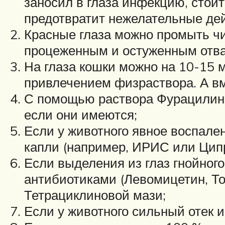
заносил в глаза инфекцию, стои
предотвратит нежелательные дей
Красные глаза можно промыть ч
процеженным и остуженным отв
На глаза кошки можно на 10-15 
привлечением физраствора. А вм
С помощью раствора Фурацилина 
если они имеются;
Если у животного явное воспале
капли (например, ИРИС или Ципр
Если выделения из глаз гнойног
антибиотиками (Левомицетин, То
Тетрациклиновой мази;
Если у животного сильный отек и