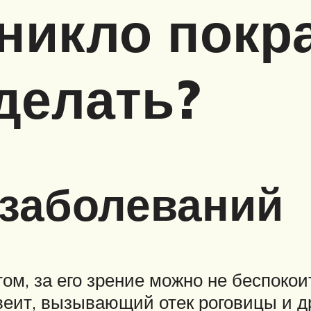
никло покр
 делать?
 заболеваний
м, за его зрение можно не беспокои
веит, вызывающий отек роговицы и др