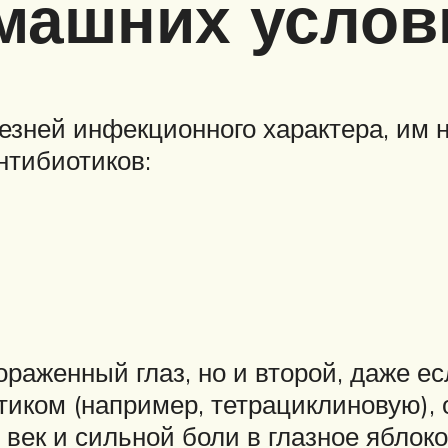
машних услов
езней инфекционного характера, им 
тибиотиков:
раженный глаз, но и второй, даже ес
тиком (например, тетрациклиновую),
век и сильной боли в глазное яблоко