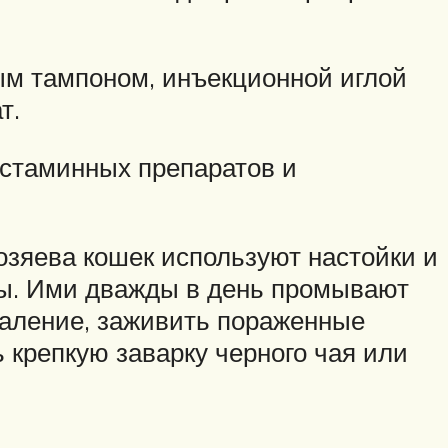
ным тампоном, инъекционной иглой
т.
истаминных препаратов и
озяева кошек используют настойки и
лы. Ими дважды в день промывают
паление, заживить пораженные
 крепкую заварку черного чая или