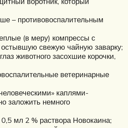
щитный воротник, который
чше – противовоспалительным
еплые (в меру) компрессы с
е остывшую свежую чайную заварку;
глаз животного засохшие корочки,
вовоспалительные ветеринарные
«человеческими» каплями-
но заложить немного
 0,5 мл 2 % раствора Новокаина;