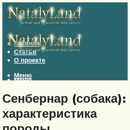
Главная
Статьи
О проекте
Меню
Меню
Сенбернар (собака):
характеристика
породы