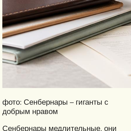
фото: Сенбернары – гиганты с
добрым нравом
Сенбернары медлительные, они