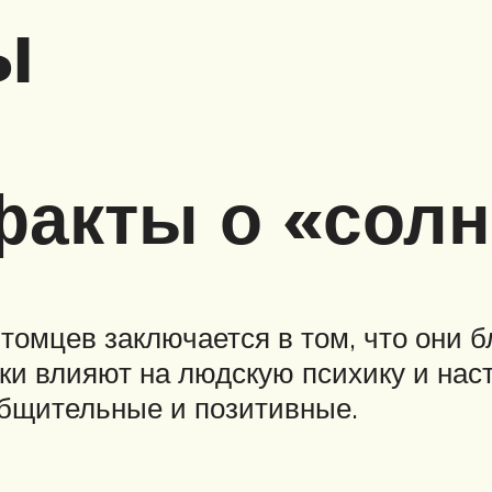
ы
акты о «солн
омцев заключается в том, что они б
енки влияют на людскую психику и нас
общительные и позитивные.