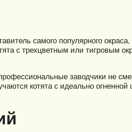
витель самого популярного окраса, 
ята с трехцветным или тигровым ок
 профессиональные заводчики не см
учаются котята с идеально огненной
ий