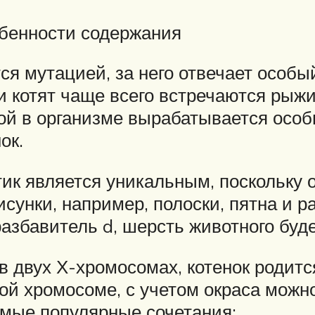
обенности содержания
ся мутацией, за него отвечает особы
 котят чаще всего встречаются рыжие
рой в организме вырабатывается ос
ок.
к является уникальным, поскольку о
сунки, например, полоски, пятна и р
азбавитель d, шерсть животного буд
 в двух Х-хромосомах, котенок родит
тной хромосоме, с учетом окраса можн
амые популярные сочетания: