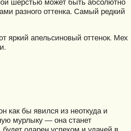
асной шерстью может быть абсолютно
ами разного оттенка. Самый редкий
т яркий апельсиновый оттенок. Мех
и.
он как бы явился из неоткуда и
ную мурлыку — она станет
 будет одарен успехом и удачей в