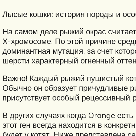
Лысые кошки: история породы и ос
На самом деле рыжий окрас считает
Х-хромосоме. По этой причине среди
доминантная мутация, за счет кото
шерсти характерный огненный оттен
Важно! Каждый рыжий пушистый коти
Обычно он образует причудливые ри
присутствует особый рецессивный р
В других случаях когда Orange есть
этот ген всегда находится в конкре
будет у котят. Ниже представлена с