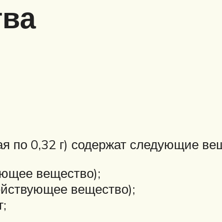
тва
я по 0,32 г) содержат следующие ве
ующее вещество);
ействующее вещество);
;