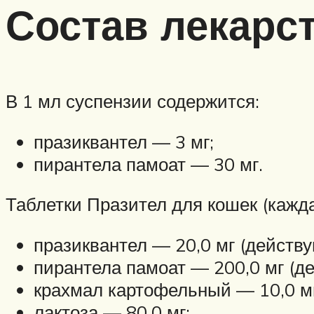
Состав лекарс
В 1 мл суспензии содержится:
празиквантел — 3 мг;
пирантела памоат — 30 мг.
Таблетки Празител для кошек (кажда
празиквантел — 20,0 мг (действ
пирантела памоат — 200,0 мг (д
крахмал картофельный — 10,0 мг
лактоза — 80,0 мг;