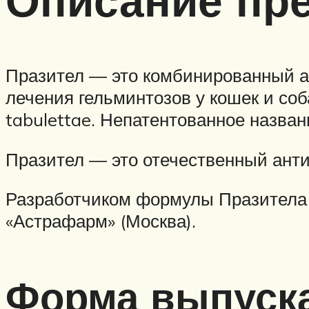
Описание пре
Празител — это комбинированный а
лечения гельминтозов у кошек и соб
tabulettae. Непатентованное назва
Празител — это отечественный ант
Разработчиком формулы Празитела
«Астрафарм» (Москва).
Форма выпуск