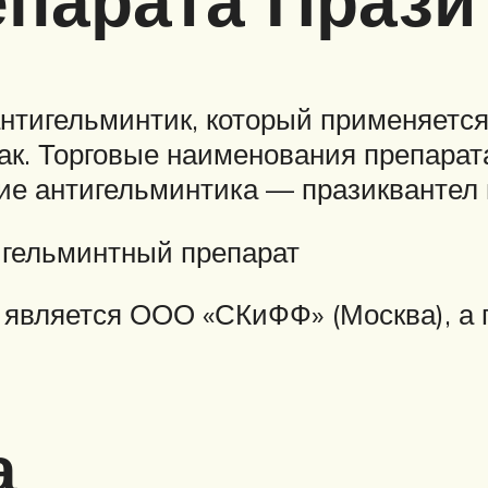
парата Прази
нтигельминтик, который применяется
ак. Торговые наименования препарата 
ние антигельминтика — празиквантел 
игельминтный препарат
 является ООО «СКиФФ» (Москва), 
а