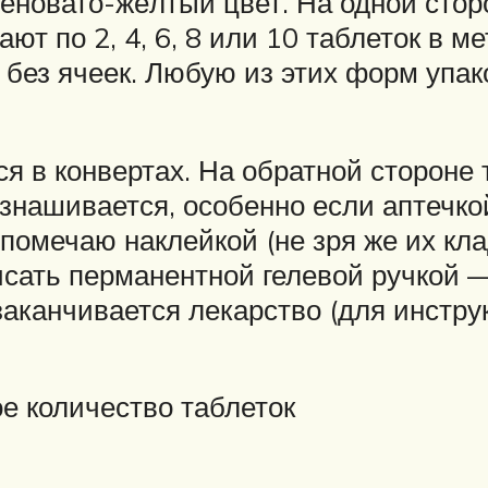
еновато-жёлтый цвет. На одной сторо
ют по 2, 4, 6, 8 или 10 таблеток в 
 без ячеек. Любую из этих форм упа
я в конвертах. На обратной стороне 
изнашивается, особенно если аптечко
помечаю наклейкой (не зря же их кла
писать перманентной гелевой ручкой 
заканчивается лекарство (для инстру
е количество таблеток