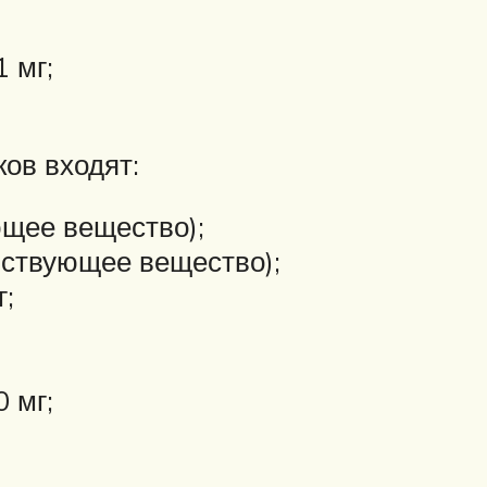
 мг;
ков входят:
ющее вещество);
йствующее вещество);
;
 мг;