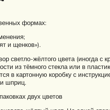
твенных формах:
менения;
ят и щенков»).
ор светло-жёлтого цвета (иногда с 
кости из тёмного стекла или в пласти
ся в картонную коробку с инструкцие
и шприц.
паковках двух цветов