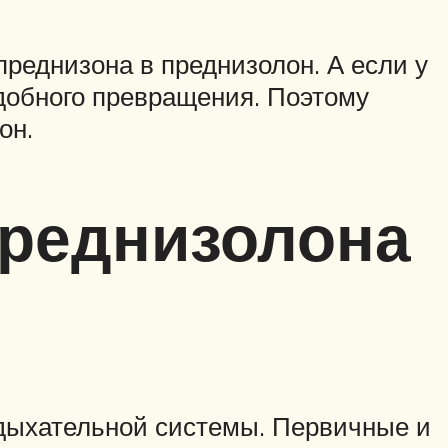
реднизона в преднизолон. А если у
добного превращения. Поэтому
он.
Преднизолона
 дыхательной системы. Первичные и