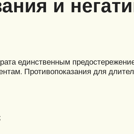
ания и негат
арата единственным предостережение
нтам. Противопоказания для длител
;