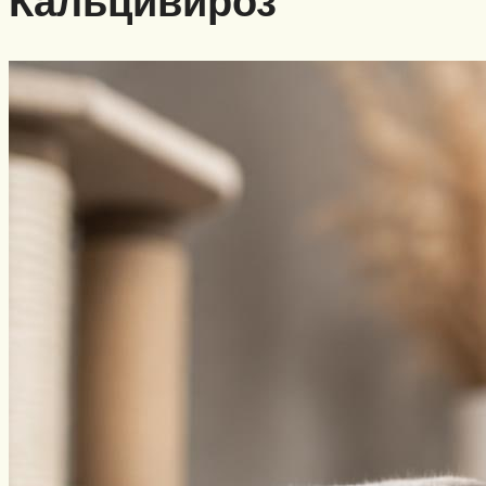
Кальцивироз